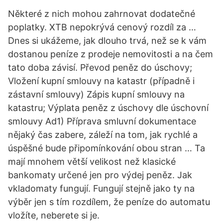
Některé z nich mohou zahrnovat dodatečné
poplatky. XTB nepokrývá cenový rozdíl za …
Dnes si ukážeme, jak dlouho trvá, než se k vám
dostanou peníze z prodeje nemovitosti a na čem
tato doba závisí. Převod peněz do úschovy;
Vložení kupní smlouvy na katastr (případně i
zástavní smlouvy) Zápis kupní smlouvy na
katastru; Výplata peněz z úschovy dle úschovní
smlouvy Ad1) Příprava smluvní dokumentace
nějaký čas zabere, záleží na tom, jak rychlé a
úspěšné bude připomínkování obou stran … Ta
mají mnohem větší velikost než klasické
bankomaty určené jen pro výdej peněz. Jak
vkladomaty fungují. Fungují stejně jako ty na
výběr jen s tím rozdílem, že peníze do automatu
vložíte, neberete si je.