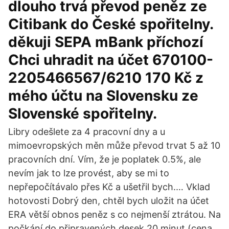
dlouho trvá převod peněz ze
Citibank do České spořitelny.
děkuji SEPA mBank příchozí
Chci uhradit na účet 670100-
2205466567/6210 170 Kč z
mého účtu na Slovensku ze
Slovenské spořitelny.
Libry odešlete za 4 pracovní dny a u
mimoevropských měn může převod trvat 5 až 10
pracovních dní. Vím, že je poplatek 0.5%, ale
nevím jak to lze provést, aby se mi to
nepřepočítávalo přes Kč a ušetřil bych.… Vklad
hotovosti Dobrý den, chtěl bych uložit na účet
ERA větší obnos peněz s co nejmenší ztrátou. Na
počkání do připravených desek 20 minut (cena