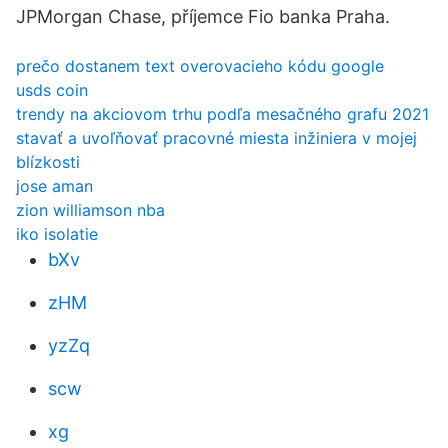
JPMorgan Chase, příjemce Fio banka Praha.
prečo dostanem text overovacieho kódu google
usds coin
trendy na akciovom trhu podľa mesačného grafu 2021
stavať a uvoľňovať pracovné miesta inžiniera v mojej
blízkosti
jose aman
zion williamson nba
iko isolatie
bXv
zHM
yzZq
scw
xg