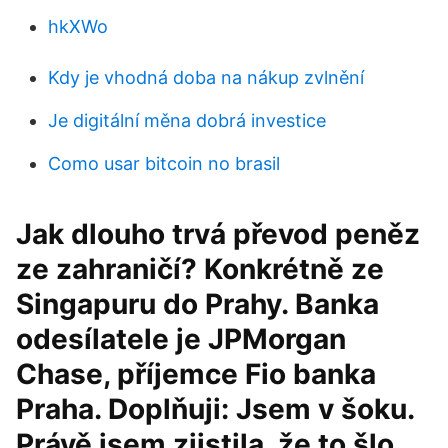
hkXWo
Kdy je vhodná doba na nákup zvlnění
Je digitální měna dobrá investice
Como usar bitcoin no brasil
Jak dlouho trvá převod peněz
ze zahraničí? Konkrétně ze
Singapuru do Prahy. Banka
odesílatele je JPMorgan
Chase, příjemce Fio banka
Praha. Doplňuji: Jsem v šoku.
Právě jsem zjistila, že to šlo