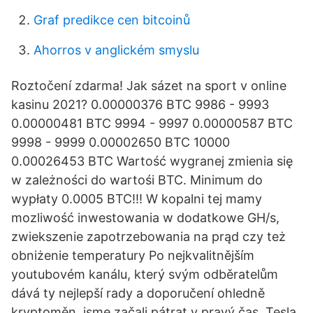
Graf predikce cen bitcoinů
Ahorros v anglickém smyslu
Roztočení zdarma! Jak sázet na sport v online
kasinu 2021? 0.00000376 BTC 9986 - 9993
0.00000481 BTC 9994 - 9997 0.00000587 BTC
9998 - 9999 0.00002650 BTC 10000
0.00026453 BTC Wartość wygranej zmienia się
w zależności do wartośi BTC. Minimum do
wypłaty 0.0005 BTC!!! W kopalni tej mamy
mozliwość inwestowania w dodatkowe GH/s,
zwiekszenie zapotrzebowania na prąd czy też
obniżenie temperatury Po nejkvalitnějším
youtubovém kanálu, který svým odběratelům
dává ty nejlepší rady a doporučení ohledně
kryptoměn, jsme začali pátrat v pravý čas. Tesla