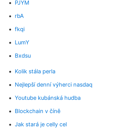
PJYM
rbA
fkqi
LumY
Bxdsu
Kolik stála perla
Nejlepší denní výherci nasdaq
Youtube kubánská hudba
Blockchain v číně
Jak stará je celly cel