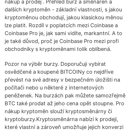
nákup a prodej . Přehled burz a směnáren a
dalších kryptoměn - základní vlastnosti, s jakou
kryptoměnou obchodují, jakou klasickou měnou
lze platit. Rozdíl v poplatcích mezi Coinbase a
Coinbase Pro je, jak sami vidíte, markantní. A to
je také důvod, proč je Coinbase Pro mezi profi
obchodníky s kryptoměnami tolik oblíbená.
Pozor na výběr burzy. Doporučuji vybírat
osvědčené a koupené BITCOINy co nejdříve
převést na své adresy v bezpečném úložišti na
počítači nebo u některé z internetových
peněženek. Na burzách pak můžete samozřejmě
BTC také prodat až jeho cena opět stoupne. Pro
nákup kryptoměn slouží kryptosměnárny či
kryptoburzy.Kryptosměnárna nabízí k prodeji,
které vlastní a zároveň umožňuje jejich konverzi