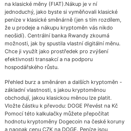
na klasické měny (FIAT).Nákup je v ní
jednoduchý, jako byste si vyměňovali klasické
peníze v klasické směnárně (jen s tím rozdílem,
že u prodeje a nákupu kryptoměn vás nikdo
neošidí). Centrální banka Rwandy zkoumá
možnosti, jak by spustila vlastní digitální měnu.
Chce ji využít jako prostředek pro zvýšení
efektivnosti transakcí a na podporu
hospodářského růstu.
Přehled burz a směnáren a dalších kryptoměn -
základní vlastnosti, s jakou kryptoměnou
obchodují, jakou klasickou měnou lze platit.
Vložte částku k převodu: DOGE Převést na Kč
Pomocí této kalkulačky můžete přepočítat
hodnotu kryptoměny Dogecoin na české koruny
a naopak cenu CZK na DOGE. Peníze jsou