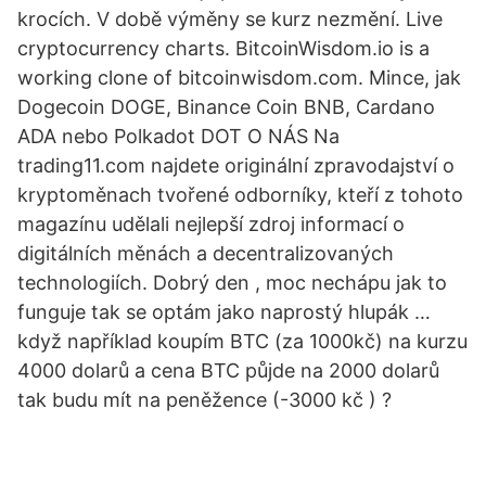
krocích. V době výměny se kurz nezmění. Live
cryptocurrency charts. BitcoinWisdom.io is a
working clone of bitcoinwisdom.com. Mince, jak
Dogecoin DOGE, Binance Coin BNB, Cardano
ADA nebo Polkadot DOT O NÁS Na
trading11.com najdete originální zpravodajství o
kryptoměnach tvořené odborníky, kteří z tohoto
magazínu udělali nejlepší zdroj informací o
digitálních měnách a decentralizovaných
technologiích. Dobrý den , moc nechápu jak to
funguje tak se optám jako naprostý hlupák …
když například koupím BTC (za 1000kč) na kurzu
4000 dolarů a cena BTC půjde na 2000 dolarů
tak budu mít na peněžence (-3000 kč ) ?