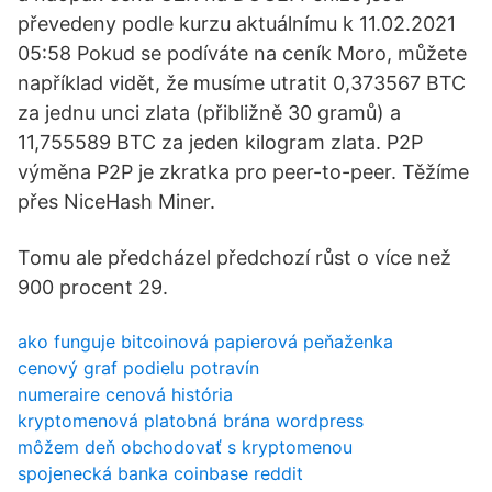
převedeny podle kurzu aktuálnímu k 11.02.2021
05:58 Pokud se podíváte na ceník Moro, můžete
například vidět, že musíme utratit 0,373567 BTC
za jednu unci zlata (přibližně 30 gramů) a
11,755589 BTC za jeden kilogram zlata. P2P
výměna P2P je zkratka pro peer-to-peer. Těžíme
přes NiceHash Miner.
Tomu ale předcházel předchozí růst o více než
900 procent 29.
ako funguje bitcoinová papierová peňaženka
cenový graf podielu potravín
numeraire cenová história
kryptomenová platobná brána wordpress
môžem deň obchodovať s kryptomenou
spojenecká banka coinbase reddit