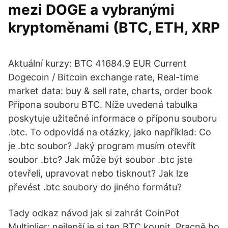
mezi DOGE a vybranými
kryptoměnami (BTC, ETH, XRP
Aktuální kurzy: BTC 41684.9 EUR Сurrent
Dogecoin / Bitcoin exchange rate, Real-time
market data: buy & sell rate, charts, order book
Přípona souboru BTC. Níže uvedená tabulka
poskytuje užitečné informace o příponu souboru
.btc. To odpovídá na otázky, jako například: Co
je .btc soubor? Jaký program musím otevřít
soubor .btc? Jak může být soubor .btc jste
otevřeli, upravovat nebo tisknout? Jak lze
převést .btc soubory do jiného formátu?
Tady odkaz návod jak si zahrát CoinPot
Multiplier: nejlepší je si ten BTC koupit. Pracně ho